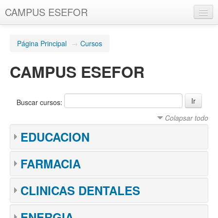
CAMPUS ESEFOR
Español - España (es_es)
Página Principal
→
Cursos
Usted no se ha identificado. (
Entrar
)
CAMPUS ESEFOR
Buscar cursos:
Colapsar todo
EDUCACION
FARMACIA
CLINICAS DENTALES
ENERGIA